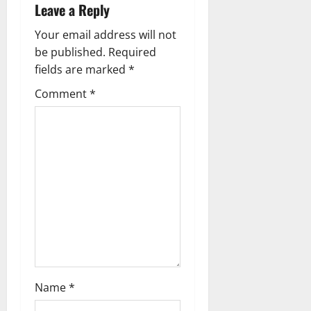
Leave a Reply
v
Your email address will not
i
be published.
Required
g
fields are marked
*
Comment
*
a
t
i
o
n
Name
*