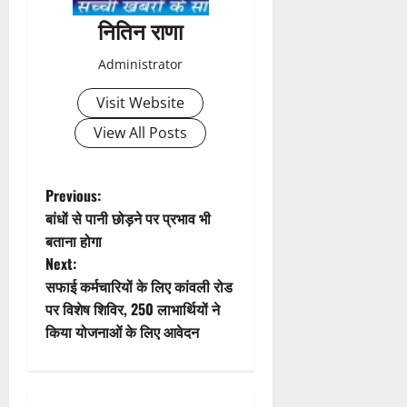
a
नितिन राणा
v
Administrator
i
Visit Website
g
View All Posts
a
t
P
Previous:
बांधों से पानी छोड़ने पर प्रभाव भी
i
o
बताना होगा
Next:
o
s
सफाई कर्मचारियों के लिए कांवली रोड
n
t
पर विशेष शिविर, 250 लाभार्थियों ने
किया योजनाओं के लिए आवेदन
n
a