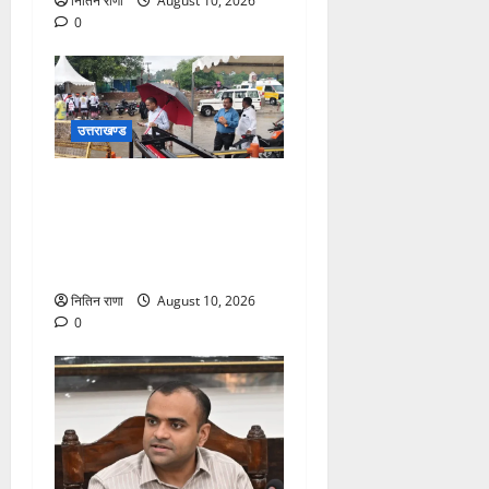
नितिन राणा
August 10, 2026
0
उत्तराखण्ड
भारी वर्षा के बीच डाक कांवड़ियों
के लिए सुरक्षा व व्यवस्थाओ का
जायजा लेने जीरो ग्राउंड पर पहुंचे
जिलाधिकारी मयूर दीक्षित
नितिन राणा
August 10, 2026
0