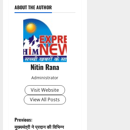
ABOUT THE AUTHOR
o
s
t
n
a
Nitin Rana
v
Administrator
i
Visit Website
g
View All Posts
a
t
P
Previous:
मुख्यमंत्री ने प्रदान की विभिन्न