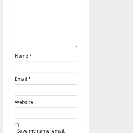
o
n
Name
*
Email
*
Website
Save my name, email,