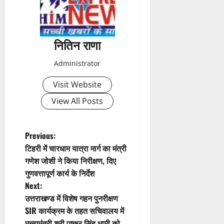
n
a
नितिन राणा
v
Administrator
i
Visit Website
g
View All Posts
a
t
P
Previous:
टिहरी में चारधाम यात्रा मार्ग का मंत्री
i
o
गणेश जोशी ने किया निरीक्षण, दिए
गुणवत्तापूर्ण कार्य के निर्देश
o
s
Next:
n
t
उत्तराखण्ड में विशेष गहन पुनरीक्षण
SIR कार्यक्रम के तहत सचिवालय में
n
मुख्यमंत्री श्री पुष्कर सिंह धामी को