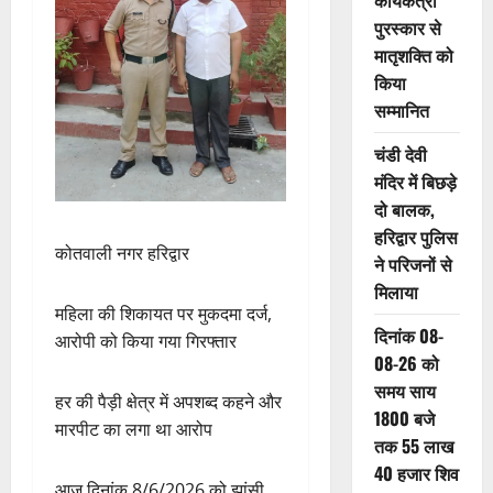
कार्यकत्री
पुरस्कार से
मातृशक्ति को
किया
सम्मानित
चंडी देवी
मंदिर में बिछड़े
दो बालक,
हरिद्वार पुलिस
कोतवाली नगर हरिद्वार
ने परिजनों से
मिलाया
महिला की शिकायत पर मुकदमा दर्ज,
दिनांक 08-
आरोपी को किया गया गिरफ्तार
08-26 को
समय साय
हर की पैड़ी क्षेत्र में अपशब्द कहने और
1800 बजे
मारपीट का लगा था आरोप
तक 55 लाख
40 हजार शिव
आज दिनांक 8/6/2026 को झांसी