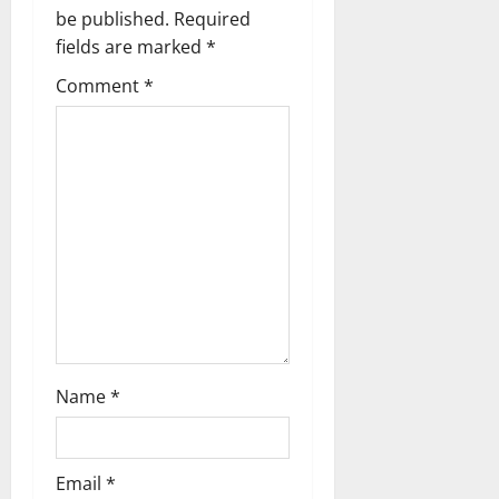
i
be published.
Required
g
fields are marked
*
Comment
*
a
t
i
o
n
Name
*
Email
*