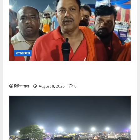
उत्तराखण्ड
कांवड़ यात्रा में उमड़ा आस्था का सैलाब, व्यवस्थाओं से श्रद्धालु
खुश
नितिन राणा
August 8, 2026
0