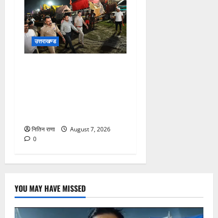
उत्तराखण्ड
जिलाधिकारी एवं वरिष्ठ पुलिस
अधीक्षक डाक कांवड़ की
व्यवस्थाओं एवं सुरक्षा का जायजा
लेने बैरागी कैंप पार्किंग स्थल जीरो
ग्राउंड पर देर रात्रि पहुंचे
नितिन राणा
August 7, 2026
0
YOU MAY HAVE MISSED