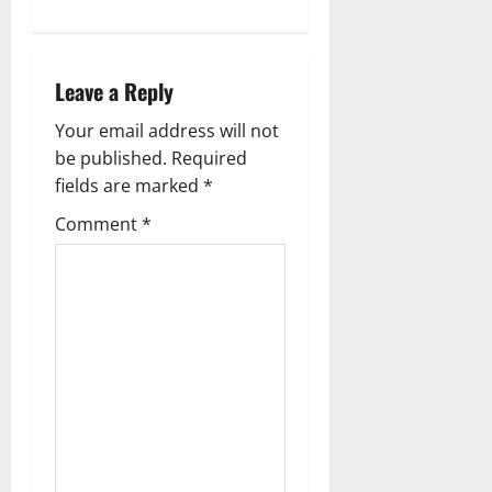
n
a
Leave a Reply
v
Your email address will not
i
be published.
Required
g
fields are marked
*
Comment
*
a
t
i
o
n