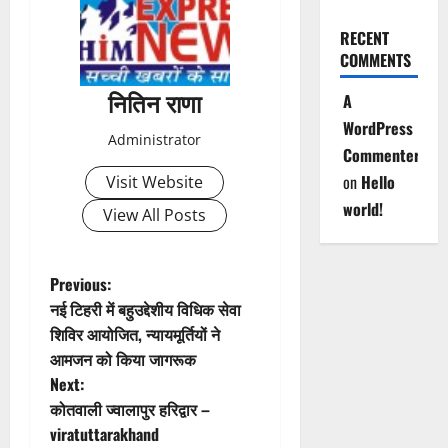
n
RECENT
COMMENTS
a
नितिन राणा
A
v
WordPress
Administrator
Commenter
i
on
Hello
Visit Website
g
world!
View All Posts
a
t
P
Previous:
नई टिहरी में बहुउद्देशीय विधिक सेवा
i
o
शिविर आयोजित, न्यायमूर्तियों ने
आमजन को किया जागरूक
o
s
Next:
n
t
कोतवाली ज्वालापुर हरिद्वार –
viratuttarakhand