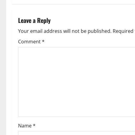
t
t
n
Leave a Reply
i
a
Your email address will not be published.
Required 
o
v
Comment
*
n
i
g
a
t
i
o
Name
*
n