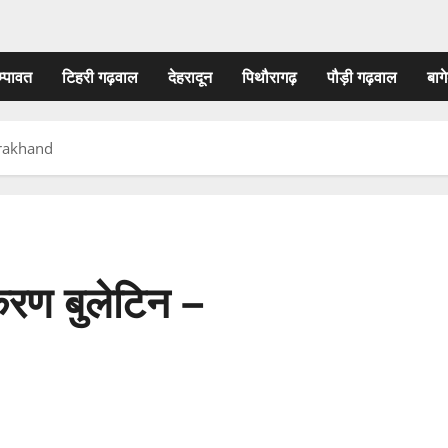
म्पावत
टिहरी गढ़वाल
देहरादून
पिथौरागढ़
पौड़ी गढ़वाल
बागे
tarakhand
ीकरण बुलेटिन –