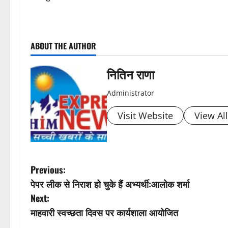
P
ABOUT THE AUTHOR
o
s
नितिन राणा
t
Administrator
n
Visit Website
View Al
a
v
P
Previous:
i
पेपर लीक से निराश हो चुके हैं अभ्यर्थी:आलोक शर्मा
o
Next:
g
s
माहवारी स्वच्छता दिवस पर कार्यशाला आयोजित
a