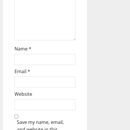
i
o
n
Name
*
Email
*
Website
Save my name, email,
and website in this