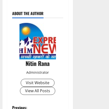
P
ABOUT THE AUTHOR
o
s
t
n
a
Nitin Rana
v
Administrator
i
Visit Website
g
View All Posts
a
Previous: