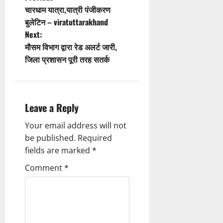
t
P
चारधाम यात्रा,यात्री पंजीकरण
i
o
बुलेटिन – viratuttarakhand
Next:
o
s
मौसम विभाग द्वारा रेड अलर्ट जारी,
n
t
जिला प्रशासन पूरी तरह सतर्क
n
a
Leave a Reply
v
Your email address will not
be published.
Required
i
fields are marked
*
g
Comment
*
a
t