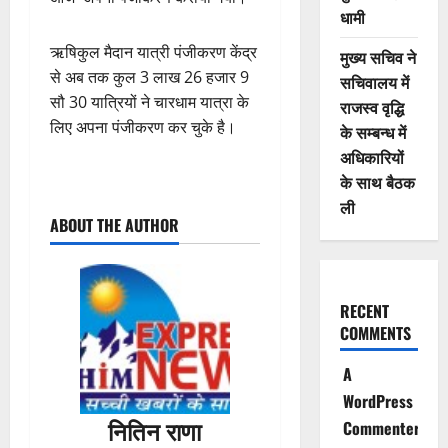
धामी
ऋषिकुल मैदान यात्री पंजीकरण केंद्र
मुख्य सचिव ने
से अब तक कुल 3 लाख 26 हजार 9
सचिवालय में
सौ 30 यात्रियों ने चारधाम यात्रा के
राजस्व वृद्धि
लिए अपना पंजीकरण कर चुके है।
के सम्बन्ध में
अधिकारियों
के साथ बैठक
P
ली
ABOUT THE AUTHOR
o
s
RECENT
t
COMMENTS
n
A
a
WordPress
नितिन राणा
Commenter