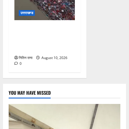
उत्तराखण्ड
कांवड़ मेले के 12वें दिन आज 63
लाख 60 हजार शिवभक्तों ने
पवित्र गंगाजल लेकर अपने गंतव्य
की ओर हुए रवाना
नितिन राणा
August 10, 2026
0
YOU MAY HAVE MISSED