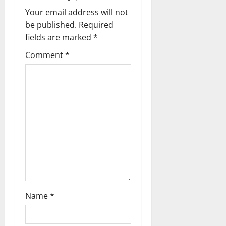
i
Your email address will not
g
be published.
Required
fields are marked
*
a
Comment
*
t
i
o
n
Name
*