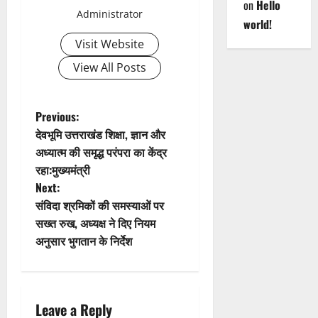
v
on
Hello
Administrator
world!
i
Visit Website
g
View All Posts
a
t
P
Previous:
देवभूमि उत्तराखंड शिक्षा, ज्ञान और
i
o
अध्यात्म की समृद्ध परंपरा का केंद्र
रहा:मुख्यमंत्री
o
s
Next:
n
t
संविदा श्रमिकों की समस्याओं पर
सख्त रुख, अध्यक्ष ने दिए नियम
n
अनुसार भुगतान के निर्देश
a
v
Leave a Reply