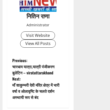
n
a
नितिन राणा
v
Administrator
i
Visit Website
g
View All Posts
a
t
P
Previous:
चारधाम यात्रा,यात्री पंजीकरण
i
o
बुलेटिन – viratuttarakhand
Next:
o
s
माँ शाकुम्भरी देवी मंदिर क्षेत्र में भारी
n
t
वर्षा व ओलावृष्टि के चलते दर्शन
अस्थायी रूप से बंद
n