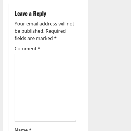
a
Leave a Reply
v
Your email address will not
i
be published.
Required
g
fields are marked
*
Comment
*
a
t
i
o
n
Name
*