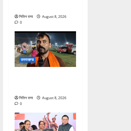
कांवड़िया पवित्र गंगा जल लेने
हरिद्वार पहुंच रहे
नितिन राणा
August 8, 2026
0
उत्तराखण्ड
कांवड़ यात्रा में उमड़ा आस्था का
सैलाब, व्यवस्थाओं से श्रद्धालु
खुश
नितिन राणा
August 8, 2026
0