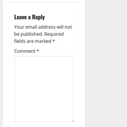
n
a
Leave a Reply
v
Your email address will not
be published.
Required
i
fields are marked
*
g
Comment
*
a
t
i
o
n