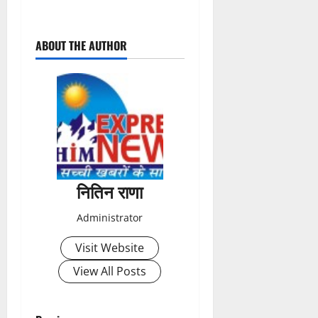
P
ABOUT THE AUTHOR
o
s
t
n
a
नितिन राणा
v
Administrator
i
Visit Website
g
View All Posts
a