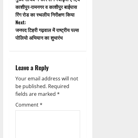
i
o
काशीपुर-रामनगर व काशीपुर बाईपास
रिंग रोड का स्थलीय निरीक्षण किया
o
s
Next:
n
t
जनपद टिहरी गढ़वाल में राष्ट्रीय पल्स
पोलियो अभियान का शुभारंभ
n
a
Leave a Reply
v
Your email address will not
i
be published.
Required
g
fields are marked
*
Comment
*
a
t
i