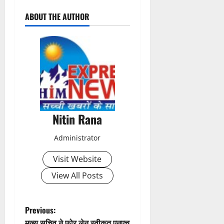
P
ABOUT THE AUTHOR
o
s
t
n
a
Nitin Rana
v
Administrator
i
Visit Website
g
View All Posts
a
t
P
Previous:
मुख्य सचिव ने फोर लेन स्वीकृत एनएच