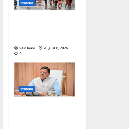
उत्तराखण्ड
कांवड़ मेले के आठवें दिन 39 लाख
15 हजार शिवभक्त पवित्र
गंगाजल लेकर अपने गंतव्य की
ओर हुए रवाना
Nitin Rana
August 6, 2026
0
उत्तराखण्ड
मुख्यमंत्री ने प्रदान की विभिन्न
विकास योजनाओं एवं निर्माण कार्यों
के लिए ₹1967 करोड़ की वित्तीय
स्वीकृति