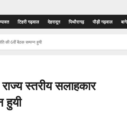
म्पावत
टिहरी गढ़वाल
देहरादून
पिथौरागढ़
पौड़ी गढ़वाल
बागे
ति की 6वीं बैठक सम्पन्न हुयी
ें राज्य स्तरीय सलाहकार
न हुयी