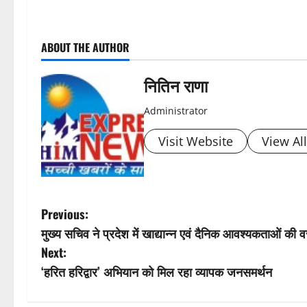
P
ABOUT THE AUTHOR
o
s
नितिन राणा
t
Administrator
n
Visit Website
View Al
a
v
P
Previous:
i
मुख्य सचिव ने प्रदेश में खाद्यान्न एवं दैनिक आवश्यकताओं की 
o
Next:
g
s
‘हरित हरिद्वार’ अभियान को मिल रहा व्यापक जनसमर्थन
a
t