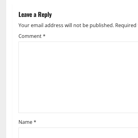
t
n
Leave a Reply
i
a
Your email address will not be published.
Required 
o
v
Comment
*
n
i
g
a
t
i
o
Name
*
n