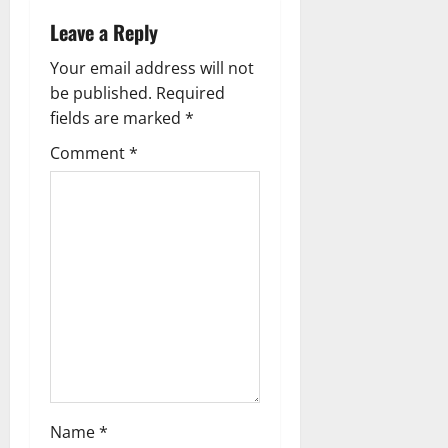
i
Leave a Reply
g
Your email address will not
be published.
Required
a
fields are marked
*
t
Comment
*
i
o
n
Name
*