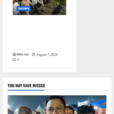
उत्तराखण्ड
जिलाधिकारी एवं वरिष्ठ पुलिस
अधीक्षक डाक कांवड़ की
व्यवस्थाओं एवं सुरक्षा का जायजा
लेने बैरागी कैंप पार्किंग स्थल जीरो
ग्राउंड पर देर रात्रि पहुंचे
नितिन राणा
August 7, 2026
0
YOU MAY HAVE MISSED