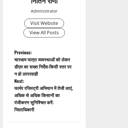
नितिन राणा
v
Administrator
i
Visit Website
g
View All Posts
a
t
P
Previous:
चारधाम यात्रा व्यवस्थाओं को लेकर
i
o
डीएम का सख्त निर्देश-किसी स्तर पर
न हो लापरवाही
o
s
Next:
n
t
फार्मर रजिस्ट्री अभियान में तेजी लाएं,
अधिक से अधिक किसानों का
n
पंजीकरण सुनिश्चित करें:
जिलाधिकारी
a
v