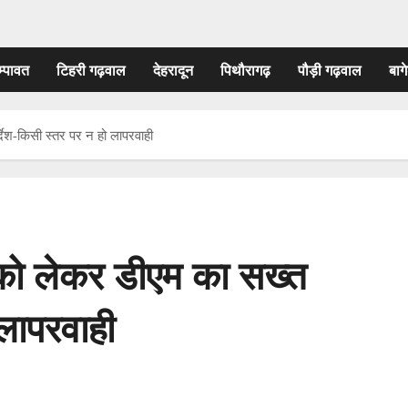
म्पावत
टिहरी गढ़वाल
देहरादून
पिथौरागढ़
पौड़ी गढ़वाल
बागे
्देश-किसी स्तर पर न हो लापरवाही
 को लेकर डीएम का सख्त
 लापरवाही