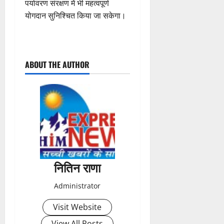
पर्यावरण संरक्षण में भी महत्वपूर्ण
योगदान सुनिश्चित किया जा सकेगा।
P
ABOUT THE AUTHOR
o
s
t
n
a
नितिन राणा
v
Administrator
i
Visit Website
g
View All Posts