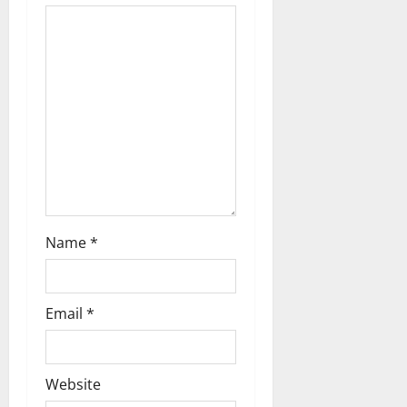
a
t
i
o
n
Name
*
Email
*
Website