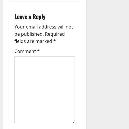
a
v
Leave a Reply
i
Your email address will not
g
be published.
Required
fields are marked
*
a
Comment
*
t
i
o
n