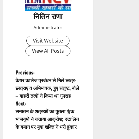
a
नितिन राणा
v
Administrator
i
Visit Website
g
View All Posts
a
t
P
Previous:
केयर कालेज प्रबंधन से मिले छात्र-
i
o
छात्राएं व अभिभावक, हुए संतुष्ट, बोले
– बाहरी तत्वों ने किया था गुमराह
o
s
Next:
n
t
सनातन के शत्रुओं का पुतला फूंक
भाजयुमो ने जताया आक्रोश; स्टालिन
n
के बयान पर युवा शक्ति ने भरी हुंकार