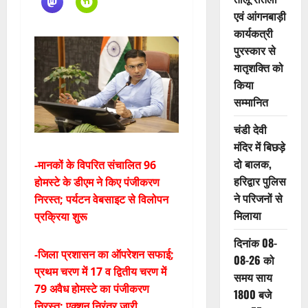
एवं आंगनबाड़ी
कार्यकत्री
पुरस्कार से
मातृशक्ति को
किया
सम्मानित
चंडी देवी
मंदिर में बिछड़े
दो बालक,
-मानकों के विपरित संचालित 96
हरिद्वार पुलिस
होमस्टे के डीएम ने किए पंजीकरण
ने परिजनों से
निरस्त; पर्यटन वेबसाइट से विलोपन
मिलाया
प्रक्रिया शुरू
दिनांक 08-
-जिला प्रशासन का ऑपरेशन सफाई;
08-26 को
प्रथम चरण में 17 व द्वितीय चरण में
समय साय
79 अवैध होमस्टे का पंजीकरण
1800 बजे
निरस्त; एक्शन निरंतर जारी