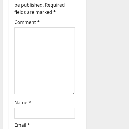
g
be published.
Required
fields are marked
*
a
Comment
*
t
i
o
n
Name
*
Email
*