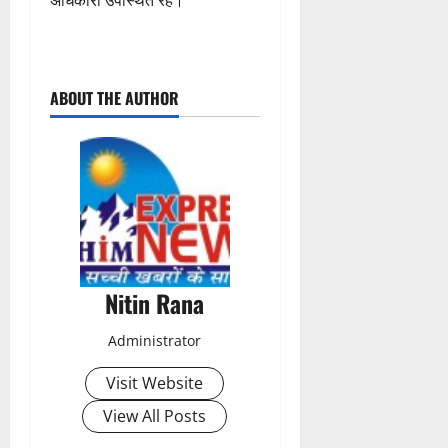
अधिकारी उपस्थित रहे।
P
ABOUT THE AUTHOR
o
s
t
n
a
Nitin Rana
v
Administrator
i
Visit Website
g
View All Posts