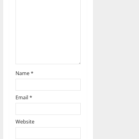
t
i
o
n
Name
*
Email
*
Website