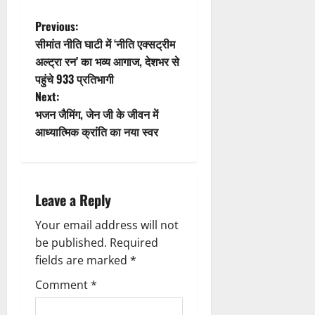
a
t
P
Previous:
सीमांत नीति घाटी में ‘नीति एक्सट्रीम
i
o
अल्ट्रा रन’ का भव्य आगाज, देशभर से
पहुंचे 933 प्रतिभागी
o
s
Next:
n
t
भजन जैमिंग, जेन जी के जीवन में
आध्यात्मिक क्रांति का नया स्वर
n
a
Leave a Reply
v
Your email address will not
i
be published.
Required
g
fields are marked
*
Comment
*
a