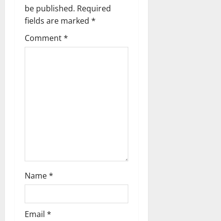
i
be published.
Required
g
fields are marked
*
Comment
*
a
t
i
o
n
Name
*
Email
*