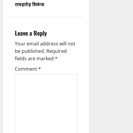
ताबड़तोड़ शिकंजा
n
a
Leave a Reply
v
Your email address will not
i
be published.
Required
g
fields are marked
*
Comment
*
a
t
i
o
n