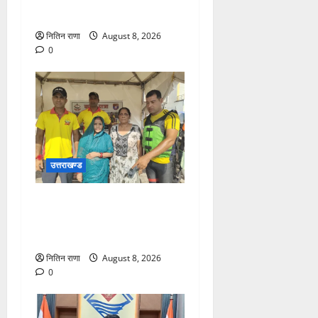
का धमाकेदार खुलासा
नितिन राणा
August 8, 2026
0
उत्तराखण्ड
रेस्क्यू सफल, पैर फिसलने की
वजह से डूब रही दो महिलाओं को
बचाया
नितिन राणा
August 8, 2026
0