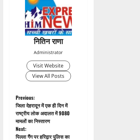
t
n
a
नितिन राणा
v
Administrator
i
Visit Website
g
View All Posts
a
t
P
Previous:
जिला देहरादून में एक ही दिन में
i
o
राष्ट्रीय लोक अदालत में 9080
मामलों का निस्तारण
o
s
Next:
n
t
पिल्ला गैंग पर हरिद्वार पुलिस का