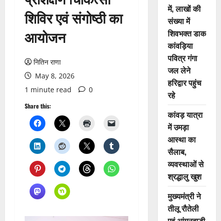
में, लाखों की
शिविर एवं संगोष्ठी का
संख्या में
आयोजन
शिवभक्त डाक
कांवड़िया
पवित्र गंगा
नितिन राणा
जल लेने
May 8, 2026
हरिद्वार पहुंच
1 minute read
0
रहे
Share this:
कांवड़ यात्रा
में उमड़ा
आस्था का
सैलाब,
व्यवस्थाओं से
श्रद्धालु खुश
मुख्यमंत्री ने
तीलू रौतेली
एवं आंगनबाड़ी