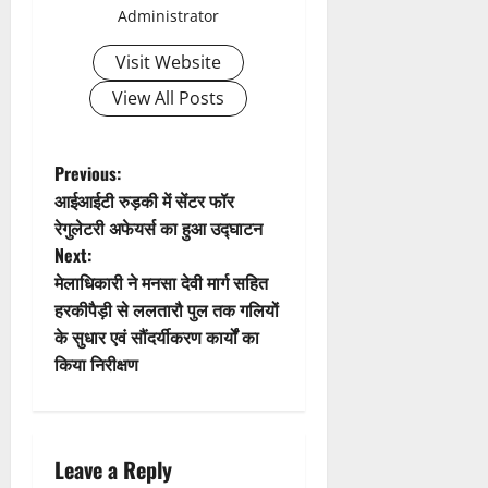
Administrator
i
Visit Website
g
View All Posts
a
t
P
Previous:
आईआईटी रुड़की में सेंटर फॉर
i
o
रेगुलेटरी अफेयर्स का हुआ उद्घाटन
Next:
o
s
मेलाधिकारी ने मनसा देवी मार्ग सहित
n
t
हरकीपैड़ी से ललतारौ पुल तक गलियों
के सुधार एवं सौंदर्यीकरण कार्यों का
n
किया निरीक्षण
a
v
Leave a Reply