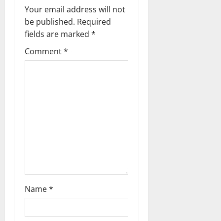
i
Your email address will not
g
be published.
Required
fields are marked
*
a
Comment
*
t
i
o
n
Name
*