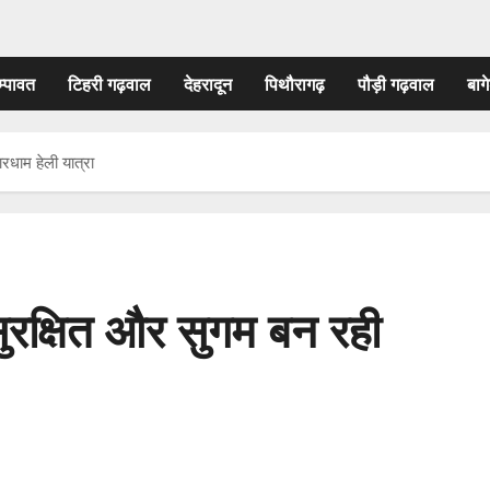
म्पावत
टिहरी गढ़वाल
देहरादून
पिथौरागढ़
पौड़ी गढ़वाल
बागे
धाम हेली यात्रा
रक्षित और सुगम बन रही