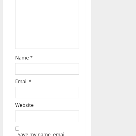
i
o
n
Name
*
Email
*
Website
Save my name, email,