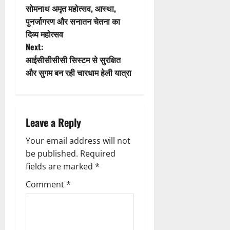
सोमनाथ अमृत महोत्सव, आस्था,
i
o
पुनर्जागरण और सनातन चेतना का
दिव्य महोत्सव
o
s
Next:
n
t
आईसीसीसीसी सिस्टम से सुरक्षित
और सुगम बन रही चारधाम हेली यात्रा
n
a
Leave a Reply
v
Your email address will not
i
be published.
Required
g
fields are marked
*
Comment
*
a
t