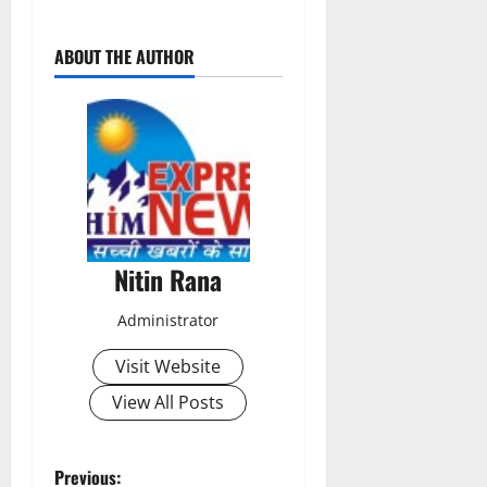
P
ABOUT THE AUTHOR
o
s
t
n
a
Nitin Rana
v
Administrator
i
Visit Website
g
View All Posts
a
t
P
Previous: