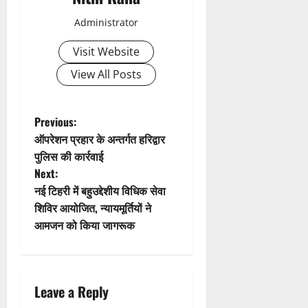
v
Administrator
i
Visit Website
g
View All Posts
a
t
P
Previous:
ऑपरेशन प्रहार के अन्तर्गत हरिद्वार
i
o
पुलिस की कार्रवाई
Next:
o
s
नई टिहरी में बहुउद्देशीय विधिक सेवा
n
t
शिविर आयोजित, न्यायमूर्तियों ने
आमजन को किया जागरूक
n
a
Leave a Reply
v