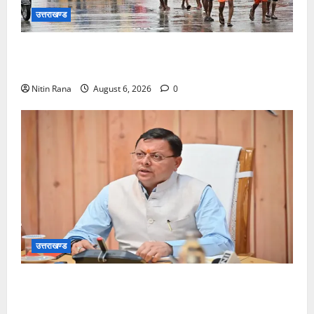
उत्तराखण्ड
कांवड़ मेले के आठवें दिन 39 लाख 15 हजार शिवभक्त पवित्र
गंगाजल लेकर अपने गंतव्य की ओर हुए रवाना
Nitin Rana
August 6, 2026
0
उत्तराखण्ड
मुख्यमंत्री ने प्रदान की विभिन्न विकास योजनाओं एवं निर्माण
कार्यों के लिए ₹1967 करोड़ की वित्तीय स्वीकृति