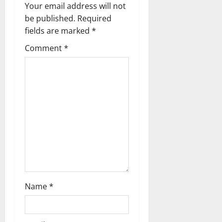
Your email address will not
i
be published.
Required
g
fields are marked
*
Comment
*
a
t
i
o
n
Name
*