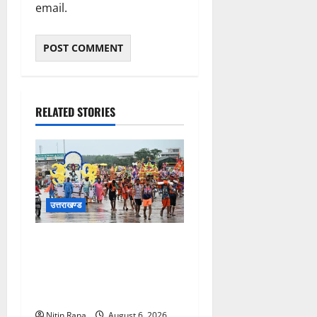
email.
RELATED STORIES
उत्तराखण्ड
कांवड़ मेले के आठवें दिन 39 लाख
15 हजार शिवभक्त पवित्र
गंगाजल लेकर अपने गंतव्य की
ओर हुए रवाना
Nitin Rana
August 6, 2026