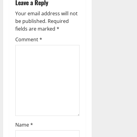
Leave a Reply
v
Your email address will not
i
be published.
Required
g
fields are marked
*
Comment
*
a
t
i
o
n
Name
*