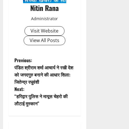
a
Nitin Rana
v
Administrator
i
Visit Website
g
View All Posts
a
t
P
Previous:
पंडित श्रीराम शर्मा आचार्य ने रखी देश
i
o
को जगदगुरु बनाने की आधार शिला:
जितेन्द्र रघुवंशी
o
s
Next:
n
t
“हरिद्वार पुलिस ने मायूस चेहरो की
लौटाई मुस्कान”
n
a