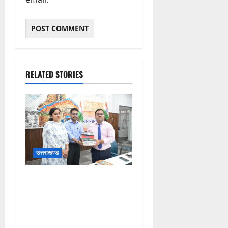
RELATED STORIES
उत्तराखण्ड
“एक पुस्तक दान करें, ज्ञान का
वृक्ष लगाएं” अभियान के तहत
आरटीओ बिष्ट ने डीएम मिश्रा को
भेंट की 8 प्रेरणादायक पुस्तकें