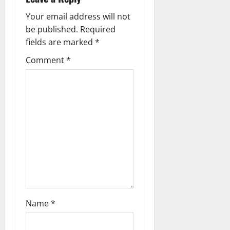
v
Your email address will not
i
be published.
Required
g
fields are marked
*
Comment
*
a
t
i
o
n
Name
*