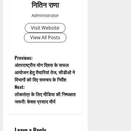
नितिन राणा
v
Administrator
i
Visit Website
g
View All Posts
a
t
P
Previous:
अंतरराष्ट्रीय योग दिवस के सफल
i
o
आयोजन हेतु तैयारियां तेज, सीडीओ ने
विभागों को दिए समन्वय के निर्देश
o
s
Next:
n
t
लोकतंत्र के लिए मीडिया की निष्पक्षता
जरूरी: केशव प्रसाद मौर्य
n
a
Leave a Reply