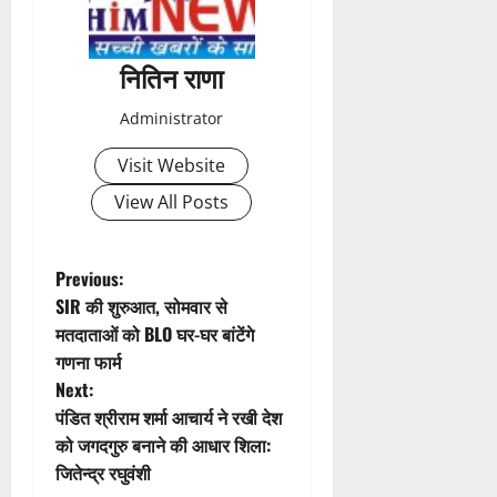
n
a
नितिन राणा
v
Administrator
i
Visit Website
g
View All Posts
a
t
P
Previous:
SIR की शुरुआत, सोमवार से
i
o
मतदाताओं को BLO घर-घर बांटेंगे
गणना फार्म
o
s
Next:
n
t
पंडित श्रीराम शर्मा आचार्य ने रखी देश
को जगदगुरु बनाने की आधार शिला:
n
जितेन्द्र रघुवंशी