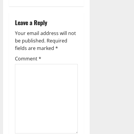
a
v
Leave a Reply
i
Your email address will not
g
be published.
Required
fields are marked
*
a
Comment
*
t
i
o
n