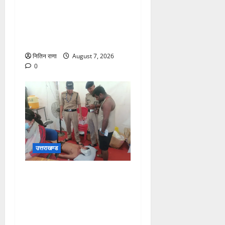
अधीक्षक डाक कांवड़ की
व्यवस्थाओं एवं सुरक्षा का जायजा
लेने बैरागी कैंप पार्किंग स्थल जीरो
ग्राउंड पर देर रात्रि पहुंचे
नितिन राणा
August 7, 2026
0
उत्तराखण्ड
संजय पुल के पास सीढ़ियों से
फिसलने की वजह से ग्राम
अलीपुर शामली उत्तर प्रदेश
निवासी आर्यन कुमार के सर पर
गहरी चोट आ गई