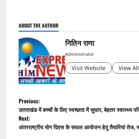
P
ABOUT THE AUTHOR
o
s
नितिन राणा
t
Administrator
n
Visit Website
View Al
a
v
P
Previous:
i
उत्तराखंड में बच्चों के लिए स्वच्छता में सुधार, बेहतर स्वास्
o
Next:
g
s
अंतरराष्ट्रीय योग दिवस के सफल आयोजन हेतु तैयारियां तेज, सी
a