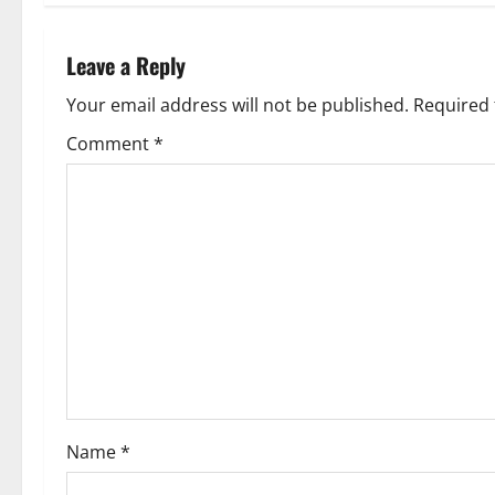
t
t
n
Leave a Reply
i
a
Your email address will not be published.
Required 
o
v
Comment
*
n
i
g
a
t
i
o
Name
*
n