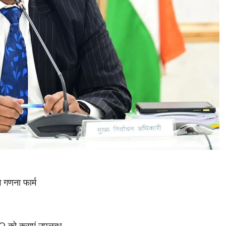
 गणना फार्म
O को कराएं उपलब्ध