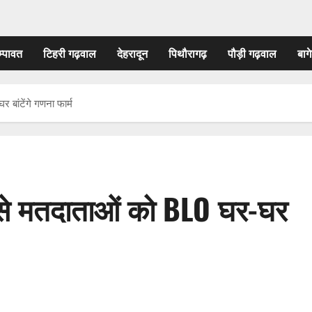
म्पावत
टिहरी गढ़वाल
देहरादून
पिथौरागढ़
पौड़ी गढ़वाल
बागे
बांटेंगे गणना फार्म
से मतदाताओं को BLO घर-घर