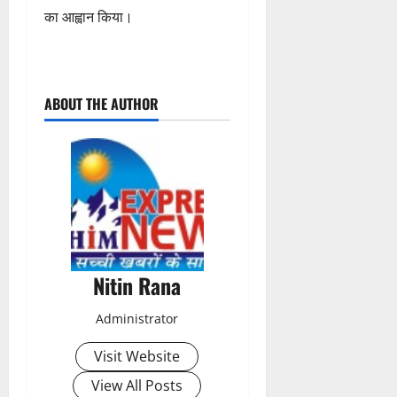
का आह्वान किया।
P
ABOUT THE AUTHOR
o
s
t
n
a
Nitin Rana
v
Administrator
i
Visit Website
g
View All Posts