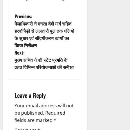
a
t
P
Previous:
मेलाधिकारी ने मनसा देवी मार्ग सहित
i
o
हरकीपैड़ी से ललतारौ पुल तक गलियों
के सुधार एवं सौंदर्यीकरण कार्यों का
o
s
किया निरीक्षण
n
t
Next:
मुख्य सचिव ने की स्टेट प्रगति के
n
तहत विभिन्न परियोजनाओं की समीक्षा
a
v
Leave a Reply
i
Your email address will not
g
be published.
Required
fields are marked
*
a