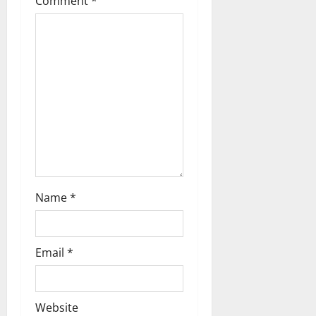
Comment
*
t
i
o
n
Name
*
Email
*
Website