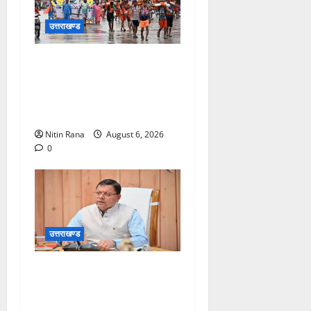
उत्तराखण्ड
कांवड़ मेले के आठवें दिन 39 लाख
15 हजार शिवभक्त पवित्र
गंगाजल लेकर अपने गंतव्य की
ओर हुए रवाना
Nitin Rana
August 6, 2026
0
उत्तराखण्ड
मुख्यमंत्री ने प्रदान की विभिन्न
विकास योजनाओं एवं निर्माण कार्यों
के लिए ₹1967 करोड़ की वित्तीय