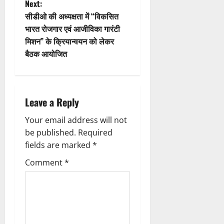
Next:
o
s
सीडीओ की अध्यक्षता में “विकसित
n
t
भारत रोजगार एवं आजीविका गारंटी
मिशन” के क्रियान्वयन को लेकर
n
बैठक आयोजित
a
v
Leave a Reply
i
Your email address will not
g
be published.
Required
fields are marked
*
a
Comment
*
t
i
o