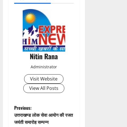
o
s
t
n
a
Nitin Rana
v
Administrator
i
Visit Website
g
View All Posts
a
t
P
Previous:
उत्तराखण्ड लोक सेवा आयोग की रजत
i
o
जयंती समारोह सम्पन्न