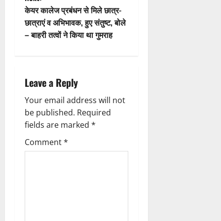
o
s
केयर कालेज प्रबंधन से मिले छात्र-
n
t
छात्राएं व अभिभावक, हुए संतुष्ट, बोले
– बाहरी तत्वों ने किया था गुमराह
n
a
Leave a Reply
v
Your email address will not
i
be published.
Required
g
fields are marked
*
Comment
*
a
t
i
o