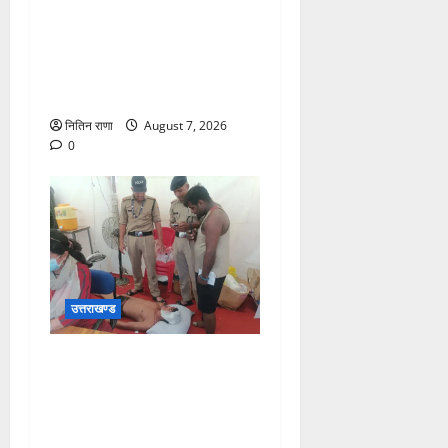
अधीक्षक डाक कांवड़ की
व्यवस्थाओं एवं सुरक्षा का जायजा
लेने बैरागी कैंप पार्किंग स्थल जीरो
ग्राउंड पर देर रात्रि पहुंचे
नितिन राणा
August 7, 2026
0
उत्तराखण्ड
संजय पुल के पास सीढ़ियों से
फिसलने की वजह से ग्राम
अलीपुर शामली उत्तर प्रदेश
निवासी आर्यन कुमार के सर पर