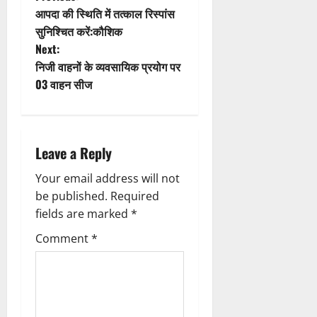
t
P
आपदा की स्थिति में तत्काल रिस्पांस
i
o
सुनिश्चित करें:कौशिक
Next:
o
s
निजी वाहनों के व्यवसायिक प्रयोग पर
n
t
03 वाहन सीज
n
a
Leave a Reply
v
Your email address will not
be published.
Required
i
fields are marked
*
g
Comment
*
a
t