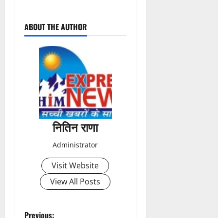
P
ABOUT THE AUTHOR
o
s
t
n
a
नितिन राणा
v
Administrator
i
Visit Website
g
View All Posts
a
Previous: