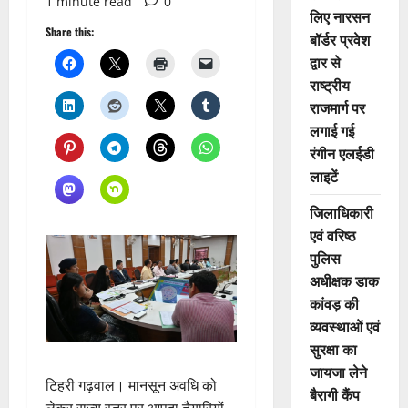
1 minute read
0
लिए नारसन
Share this:
बॉर्डर प्रवेश
द्वार से
राष्ट्रीय
राजमार्ग पर
लगाई गई
रंगीन एलईडी
लाइटें
जिलाधिकारी
एवं वरिष्ठ
पुलिस
अधीक्षक डाक
कांवड़ की
व्यवस्थाओं एवं
सुरक्षा का
जायजा लेने
टिहरी गढ़वाल। मानसून अवधि को
बैरागी कैंप