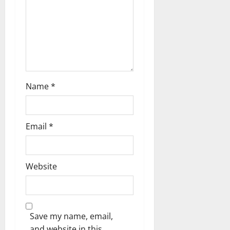
i
o
n
Name
*
Email
*
Website
Save my name, email,
and website in this