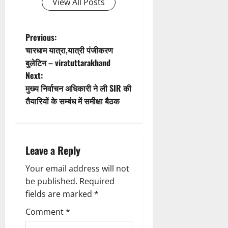
View All Posts
a
t
P
Previous:
चारधाम यात्रा,यात्री पंजीकरण
i
o
बुलेटिन – viratuttarakhand
Next:
o
s
मुख्य निर्वाचन अधिकारी ने ली SIR की
n
t
तैयारियों के सम्बंध में समीक्षा बैठक
n
a
Leave a Reply
v
Your email address will not
be published.
Required
i
fields are marked
*
g
Comment
*