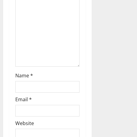
a
t
i
o
n
Name
*
Email
*
Website