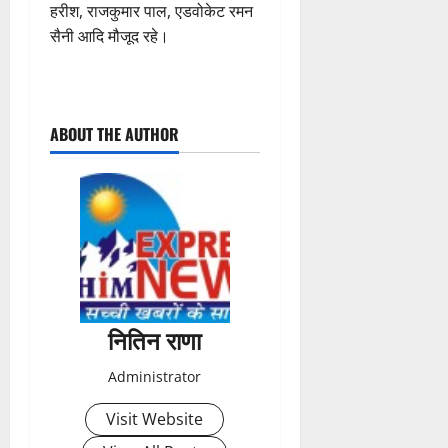
हरीश, राजकुमार पाल, एडवोकेट रमन
सैनी आदि मौजूद रहे।
P
ABOUT THE AUTHOR
o
s
t
n
a
नितिन राणा
v
Administrator
i
Visit Website
g