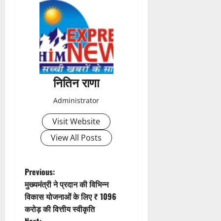
s
t
n
a
नितिन राणा
v
Administrator
i
Visit Website
g
View All Posts
a
t
P
Previous:
मुख्यमंत्री ने प्रदान की विभिन्न
i
o
विकास योजनाओं के लिए ₹ 1096
करोड़ की वित्तीय स्वीकृति
o
s
Next: