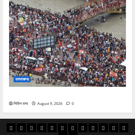
उत्तराखण्ड
डाक कांवड़ यात्रा में उमड़ रहा है आस्था का सैलाब
नितिन राणा
August 9, 2026
0
अल्मोड़ा
उत्तराखण्ड
उधम
काशीपुर
चमोली
चम्पावत
टिहरी
देहरादून
पिथौरागढ़
पौड़ी
बागेश्वर
रूद्रपु