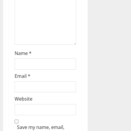
i
o
n
Name
*
Email
*
Website
Save my name, email,