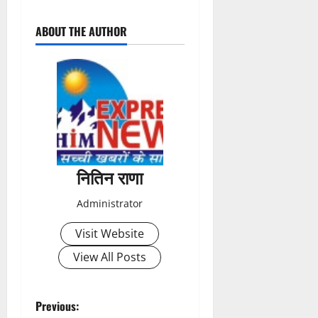
P
ABOUT THE AUTHOR
o
s
t
n
a
नितिन राणा
v
Administrator
i
Visit Website
g
View All Posts
a
t
P
Previous: