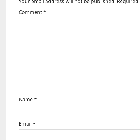
a
Your email address will not be published.
Required 
o
v
Comment
*
n
i
g
a
t
i
o
Name
*
n
Email
*