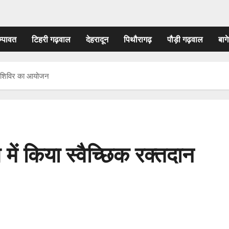
म्पावत
टिहरी गढ़वाल
देहरादून
पिथौरागढ़
पौड़ी गढ़वाल
बागे
दान शिविर का आयोजन
 में किया स्वैच्छिक रक्तदान