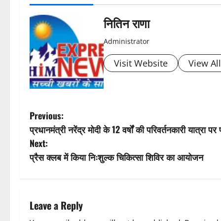
o
s
नितिन राणा
t
Administrator
n
Visit Website
View Al
a
v
P
Previous:
i
प्रधानमंत्री नरेंद्र मोदी के 12 वर्षों की परिवर्तनकारी यात्रा 
o
Next:
g
s
प्रैस क्लब में किया निःशुल्क चिकित्सा शिविर का आयोजन
a
t
t
n
Leave a Reply
i