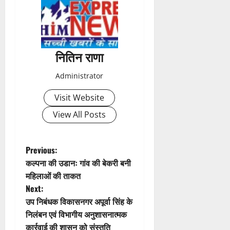
t
n
a
नितिन राणा
v
Administrator
i
Visit Website
g
View All Posts
a
t
P
Previous:
कल्पना की उडानः गांव की बेकरी बनी
i
o
महिलाओं की ताकत
Next:
o
s
उप निबंधक विकासनगर अपूर्वा सिंह के
n
t
निलंबन एवं विभागीय अनुशासनात्मक
कार्रवाई की शासन को संस्तुति