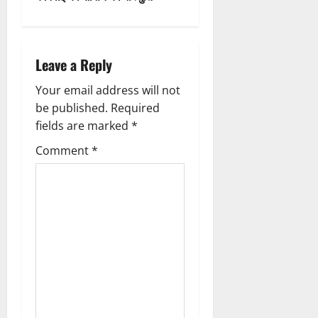
n
a
Leave a Reply
v
Your email address will not
i
be published.
Required
g
fields are marked
*
Comment
*
a
t
i
o
n