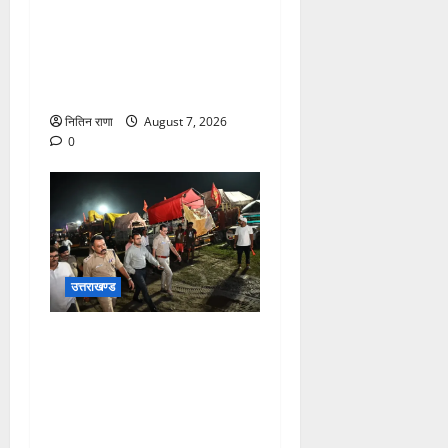
कांवड़ यात्रियों के स्वागत के लिए
नारसन बॉर्डर प्रवेश द्वार से
राष्ट्रीय राजमार्ग पर लगाई गई
रंगीन एलईडी लाइटें
नितिन राणा
August 7, 2026
0
उत्तराखण्ड
जिलाधिकारी एवं वरिष्ठ पुलिस
अधीक्षक डाक कांवड़ की
व्यवस्थाओं एवं सुरक्षा का जायजा
लेने बैरागी कैंप पार्किंग स्थल जीरो
ग्राउंड पर देर रात्रि पहुंचे