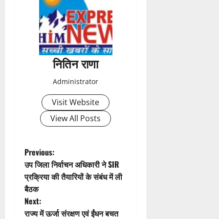
t
n
a
नितिन राणा
v
Administrator
i
Visit Website
g
View All Posts
a
t
P
Previous:
उप जिला निर्वाचन अधिकारी ने SIR
i
o
प्रक्रिया की तैयारियों के संबंध में ली
बैठक
o
s
Next:
n
t
राज्य में ऊर्जा संरक्षण एवं ईंधन बचत